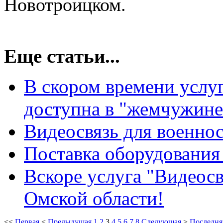
Новотроицком.
Еще статьи...
В скором времени услу
доступна в "жемчужине
Видеосвязь для военн
Поставка оборудования
Вскоре услуга "Видеосв
Омской области!
<<
Первая
<
Предыдущая
1
2
3
4
5
6
7
8
Следующая
>
Последня