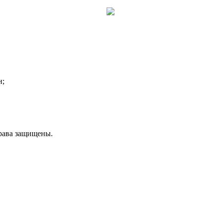
н;
рава защищены.